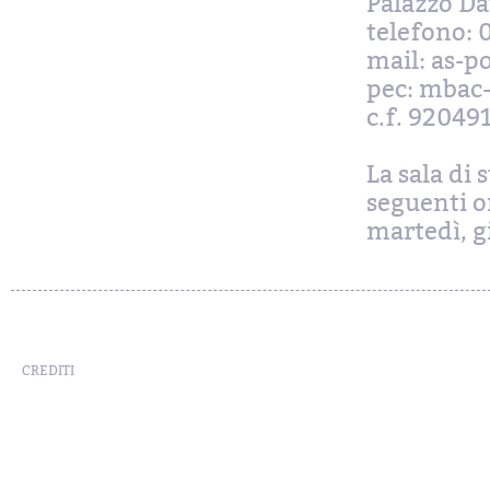
Palazzo Da
telefono: 
mail: as-p
pec: mbac-
c.f. 92049
La sala di 
seguenti or
martedì, gi
CREDITI