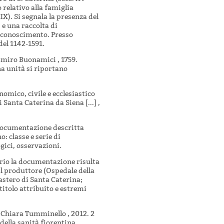
o relativo alla famiglia
IX). Si segnala la presenza del
e una raccolta di
riconoscimento. Presso
del 1142-1591.
asimiro Buonamici , 1759.
na unità si riportano
nomico, civile e ecclesiastico
 Santa Caterina da Siena [...] ,
a documentazione descritta
o: classe e serie di
gici, osservazioni.
tario la documentazione risulta
 il produttore (Ospedale della
astero di Santa Caterina;
titolo attribuito e estremi
i, Chiara Tumminello , 2012. 2
della sanità fiorentina