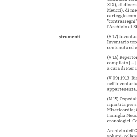
XIX), di divers
Meucci), di mer
carteggio comm
"contrassegni"
l'Archivio di 
strumenti
(V 17) Inventar
Inventario top
contenuto ed e
(V 16) Repertor
compilato [...]
a cura di Pier 
(V 09) 1913. R
nell'inventario
appartenenza, 
(N 15) Ospedal
ripartita per s
Misericordia; 
Famiglia Meucc
cronologici. Co
Archivio dell'O
volumi; collan