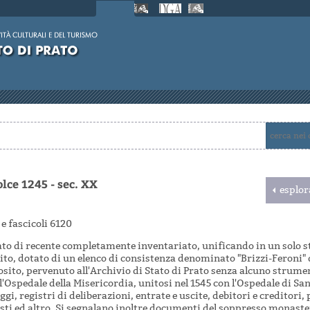
lce 1245 - sec. XX
esplor
e e fascicoli 6120
tato di recente completamente inventariato, unificando in un solo 
ito, dotato di un elenco di consistenza denominato "Brizzi-Feroni" 
osito, pervenuto all'Archivio di Stato di Prato senza alcuno strumen
Ospedale della Misericordia, unitosi nel 1545 con l'Ospedale di San 
gi, registri di deliberazioni, entrate e uscite, debitori e creditori, 
sti ed altro. Si segnalano inoltre documenti del soppresso monaster