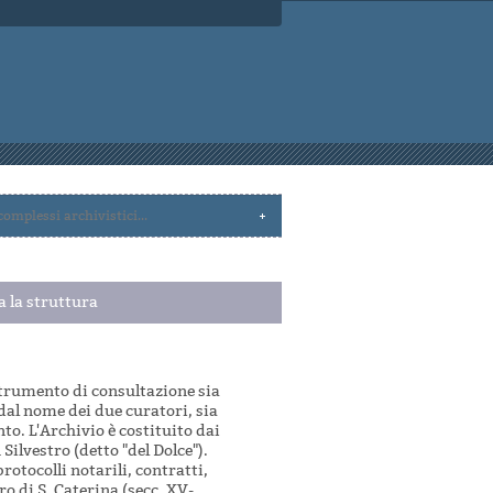
a la struttura
strumento di consultazione sia
dal nome dei due curatori, sia
to. L'Archivio è costituito dai
Silvestro (detto "del Dolce").
protocolli notarili, contratti,
o di S. Caterina (secc. XV-