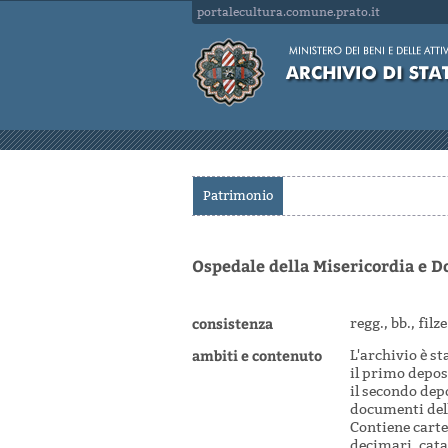
portalecultura.comune.prato.it
Patrimonio
Ospedale della Misericordia e Do
consistenza
regg., bb., filz
ambiti e contenuto
L'archivio è s
il primo depos
il secondo dep
documenti dell'
Contiene carteg
decimari, cata