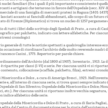
i nuclei familiari (fra i quali il più importante e consistente è quell
canti e artigiani che testarono in favore dell'Ospedale (secc. XIV-X
erciale di una famiglia di mercanti pratesi in Ragusa (1401-1437) 
 lasciati accanto ai fanciulli abbandonati, allo scopo di un futuro 
Stato di Firenze (Diplomatico) si trova un nucleo di 1257 pergamene 
io di tutti i libri dello scrittojo degli Spedali di Prato , a cura di C
ografico per palchetto, indicato con lettere alfabetiche. Per ciascu
stremi cronologici
io generale di tutte le notizie spettanti a qualsivoglia interesse eco
 in occasione di riordinare l'archivio delle molto reverende madri di
Francesco Casini , 1773. Repertorio per parole chiave.
iordinamento dell'Archivio (dal 1800 al 1907). Inventario , 1913. L
 è ripartita per classi (I-VI) e serie. Per ciascuna unità vi si riportan
contenuto, collocazione (scaffale, palchetto, filza), estremi cronolo
i Misericordia e Dolce , a cura di Amerigo Bresci , 1923. Nell'inven
erie e, all'interno di ciascuna serie, si trova quasi sempre indicato
Ospedale di San Silvestro; Ospedale della Misericordia e Dolce; Mon
i, etc.). Per ciascuna unità si riportano inoltre vecchia segnatura, 
n indice alfabetico delle serie.
spedale della Misericordia e Dolce di Prato , a cura di Ilaria Paglia
a edita dal Centro di documentazione per la storia dell'assistenza e 