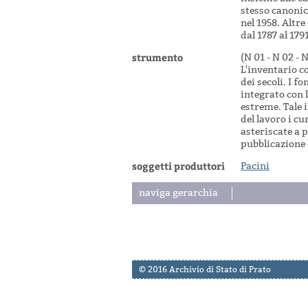
stesso canonic
nel 1958. Altre
dal 1787 al 179
strumento
(N 01 - N 02 - 
L'inventario c
dei secoli. I f
integrato con 
estreme. Tale i
del lavoro i c
asteriscate a 
pubblicazione d
soggetti produttori
Pacini
naviga gerarchia
© 2016 Archivio di Stato di Prato