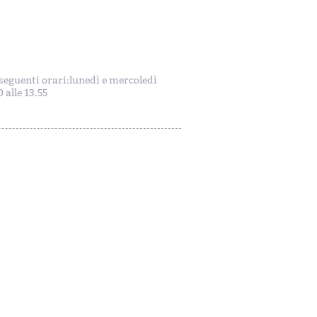
i seguenti orari:lunedì e mercoledì
 alle 13.55