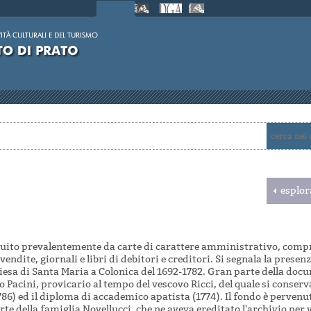
esplor
ituito prevalentemente da carte di carattere amministrativo, comp
endite, giornali e libri di debitori e creditori. Si segnala la presen
chiesa di Santa Maria a Colonica del 1692-1782. Gran parte della doc
 Pacini, provicario al tempo del vescovo Ricci, del quale si conservan
86) ed il diploma di accademico apatista (1774). Il fondo è perven
arte della famiglia Novellucci, che ne aveva ereditato l'archivio per