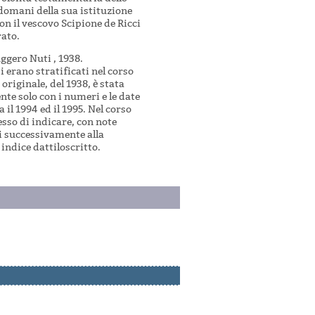
ndomani della sua istituzione
con il vescovo Scipione de Ricci
rato.
uggero Nuti , 1938.
 erano stratificati nel corso
originale, del 1938, è stata
te solo con i numeri e le date
 il 1994 ed il 1995. Nel corso
sso di indicare, con note
i successivamente alla
indice dattiloscritto.