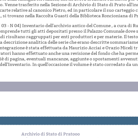
o. Venne trasferito nella Sezione di Archivio di Stato di Prato all'i
 carte relative al canonico Pietro, ed in particolare il suo carteggio 
1, si trovano nella Raccolta Guasti della Biblioteca Roncioniana di P
N 03 - N 04) Inventario dell'archivio antico del Comune , a cura di R
omprende tutti gli atti depositati presso il Palazzo Comunale dove si
ondi risultano raggruppati per enti produttori e per materie. Il testo 
la descrizione analitica delle serie che erano descritte sommariamen
ntegrazione è stata effettuata da Maurizio Acciai e Orazio Miceli tra
uratori hanno effettuato anche una revisione del fondo che ha perme
piè di pagina, eventuali mancanze, aggiunte o spostamenti avvenut
ell'Inventario. In quell'occasione il volume è stato corredato da un 
Archivio di Stato di Pratooo