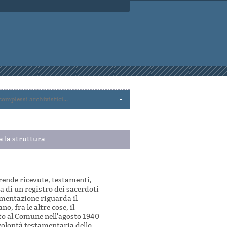
a la struttura
rende ricevute, testamenti,
za di un registro dei sacerdoti
umentazione riguarda il
o, fra le altre cose, il
uto al Comune nell'agosto 1940
 volontà testamentaria dello