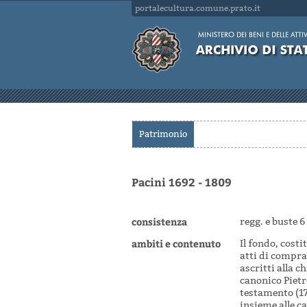
portalecultura.comune.prato.it
Patrimonio
Pacini 1692 - 1809
consistenza
regg. e buste 6
ambiti e contenuto
Il fondo, cost
atti di comprav
ascritti alla 
canonico Pietro
testamento (17
insieme alle c