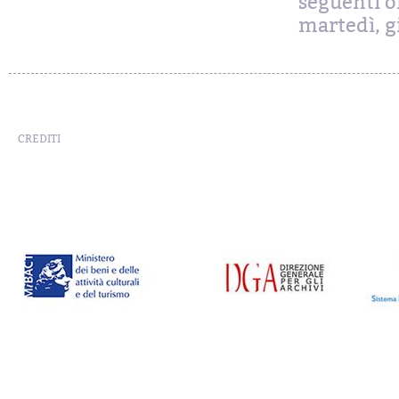
seguenti or
martedì, gi
CREDITI