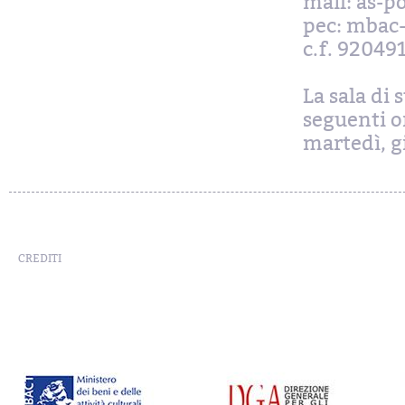
mail: as-p
pec: mbac-
c.f. 92049
La sala di 
seguenti or
martedì, gi
CREDITI