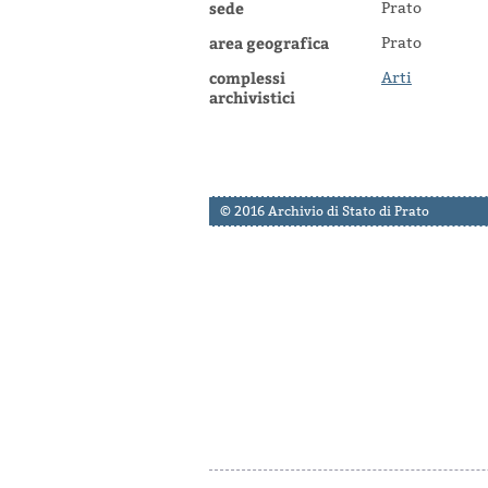
sede
Prato
area geografica
Prato
complessi
Arti
archivistici
© 2016 Archivio di Stato di Prato