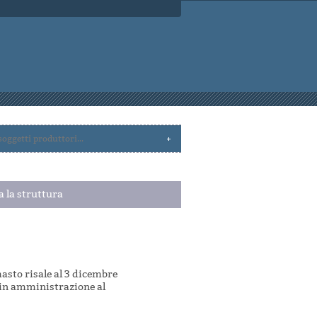
a la struttura
masto risale al 3 dicembre
 in amministrazione al