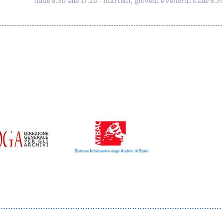
dalle 8.30 alle 17.20 - martedì, giovedì e venerdì dalle 8.30