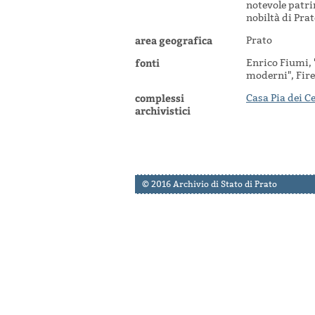
notevole patri
nobiltà di Prat
area geografica
Prato
fonti
Enrico Fiumi, 
moderni", Firen
complessi
Casa Pia dei C
archivistici
© 2016 Archivio di Stato di Prato