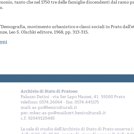
monio, tanto che nel 1750 tre delle famiglie discendenti dal ramo 
o.
"Demografia, movimento urbanistico e classi sociali in Prato dall'
ze, Leo S. Olschki editore, 1968, pp. 313-315.
eppi
Archivio di Stato di Pratooo
Palazzo Datini - via Ser Lapo Mazzei, 41 59100 Prato
telefono: 0574.26064 - fax: 0574.445175
mail: as-po@beniculturali.it
pec: mbac-as-po@mailcert.beniculturali.it
c.f. 92049120485
La sala di studio dell'Archivio di Stato di Prato osserva 