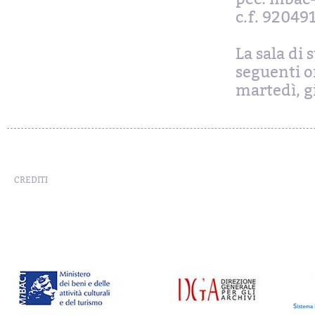
c.f. 92049
La sala di 
seguenti or
martedì, gi
CREDITI