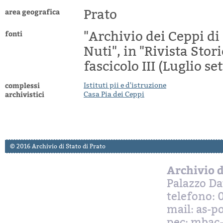
area geografica
Prato
fonti
"Archivio dei Ceppi di
Nuti", in "Rivista Stor
fascicolo III (Luglio s
complessi
Istituti pii e d'istruzione
archivistici
Casa Pia dei Ceppi
© 2016 Archivio di Stato di Prato
Archivio d
Palazzo Da
telefono: 
mail: as-p
pec: mbac-