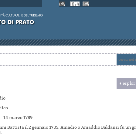
esplor
dio
dico
 - 14 marzo 1789
ni Battista il 2 gennaio 1705, Amadio o Amaddio Baldanzi fu un gra
.