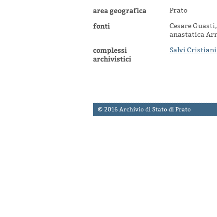
area geografica
Prato
fonti
Cesare Guasti,
anastatica Arn
complessi
Salvi Cristian
archivistici
© 2016 Archivio di Stato di Prato